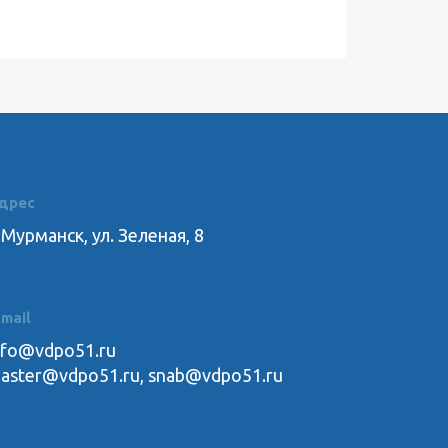
дрес
г. Мурманск, ул. Зеленая, 8
-mail
nfo@vdpo51.ru
aster@vdpo51.ru
,
snab@vdpo51.ru