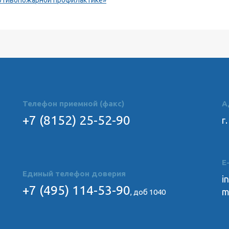
ротивопожарной профилактике»
Телефон приемной (факс)
А
+7 (8152) 25-52-90
​
E
Единый телефон доверия
i
+7 (495) 114-53-90
m
, доб 1040